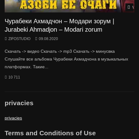
Wat
Чурабеки Ахмадчон – Модари зорум |
Jurabeki Ahmadjon – Modari zorum
ZIFOSTUDIO
09.08.2020
Скачать -> видео Скачать -> mp3 Скачать -> минусвка
Слушайте все альбома Чурабеки Ахмадчона в музыкальных
платформах. Такие...
10 711
privacies
privacies
Terms and Conditions of Use