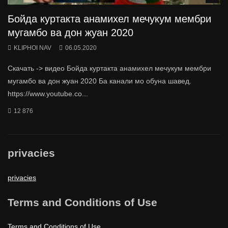
Бойда куртакта анамихел мечукум мембри
мугамбо ва дон жуан 2020
KLIPHOI NAV
06.05.2020
Скачать -> видео Бойда куртакта анамихел мечукум мембри
мугамбо ва дон жуан 2020 Ба канали мо обуна шавед.
https://www.youtube.co...
12 876
privacies
privacies
Terms and Conditions of Use
Terms and Conditions of Use