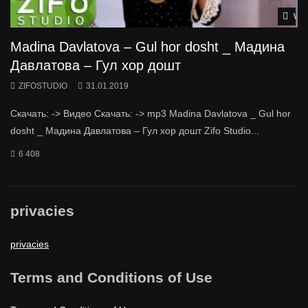
Wat
Madina Davlatova – Gul hor dosht _ Мадина
Давлатова – Гул хор дошт
ZIFOSTUDIO
31.01.2019
Скачать: -> Видео Скачать: -> mp3 Madina Davlatova _ Gul hor
dosht _ Мадина Давлатова – Гул хор дошт Zifo Studio...
6 408
privacies
privacies
Terms and Conditions of Use