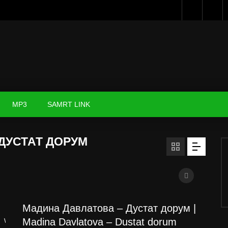
MP3
SAMRT LINK
ДУСТАТ ДОРУМ
Мадина Давлатова – Дустат дорум |
Madina Davlatova – Dustat dorum
Watch Later