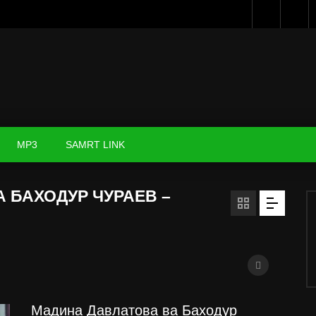
MP3
SAMRT LINK
 БАХОДУР ЧУРАЕВ –
Мадина Давлатова ва Баходур