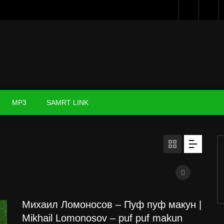
MP3
SAMRT LINK
Михаил Ломоносов – Пуф пуф макун |
Mikhail Lomonosov – puf puf makun