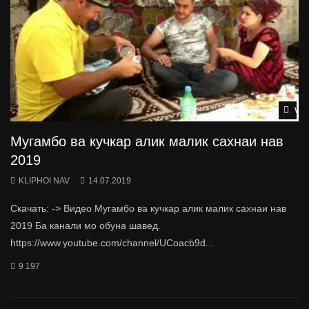
Wat
Мугамбо ва кучкар алик малик сахнаи нав
2019
KLIPHOI NAV
14.07.2019
Скачать: -> Видео Мугамбо ва кучкар алик малик сахнаи нав
2019 Ба канали мо обуна шавед.
https://www.youtube.com/channel/UCoacb9d...
9 197