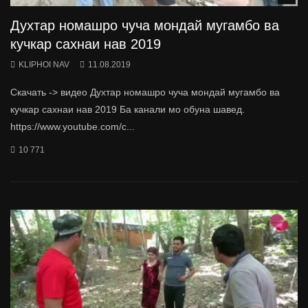
Духтар номашро чуча мондай мугамбо ва
кучкар сахнаи нав 2019
KLIPHOI NAV
11.08.2019
Скачать -> видео Духтар номашро чуча мондай мугамбо ва
кучкар сахнаи нав 2019 Ба канали мо обуна шавед.
https://www.youtube.com/c...
10 771