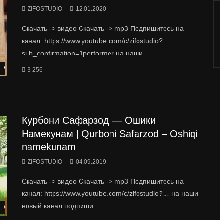
ZIFOSTUDIO
12.01.2020
Скачать -> видео Скачать -> mp3 Подпишитесь на
канал: https://www.youtube.com/c/zifostudio?
sub_confirmation=1performer на наши...
Watch Later
3 256
Курбони Сафарзод — Ошики
Намекунам | Qurboni Safarzod – Oshiqi
namekunam
ZIFOSTUDIO
04.09.2019
Скачать -> видео Скачать -> mp3 Подпишитесь на
канал: https://www.youtube.com/c/zifostudio?… на наши
новый канал подпиши...
Watch Later