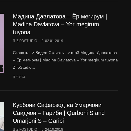
Мадина Давлатова – Ёр мегирум |
Madina Davlatova – Yor megirum
tuyona
ZIFOSTUDIO
02.01.2019
Скачать: -> Видео Скачать: -> mp3 Мадина Давлатова
– Ёр мегирум | Madina Davlatova – Yor megirum tuyona
ZifoStudio...
Watch Later
5 824
Курбони Сафарзод ва Умарчони
Саидчон – Гариби | Qurboni S and
Umarjoni S – Garibi
ZIFOSTUDIO
24.10.2018