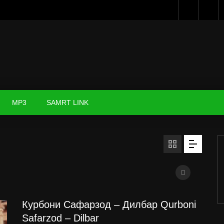
MP3
SAMRT LINK
Курбони Сафарзод – Дилбар Qurboni
Safarzod – Dilbar