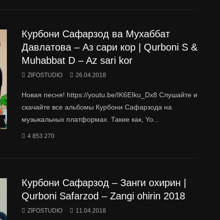
Курбони Сафарзод ва Мухаббат
Давлатова – Аз сари кор | Qurboni S &
Muhabbat D – Az sari kor
ZIFOSTUDIO
26.04.2018
Новая песня! https://youtu.be/IK6EIku_Dx8 Слушайте и
скачайте все альбомы Курбони Сафарзода на
музыкальных платформах. Такие как, Yo...
Watch Later
4 853 270
Курбони Сафарзод – Занги охирин |
Qurboni Safarzod – Zangi ohirin 2018
ZIFOSTUDIO
11.04.2018