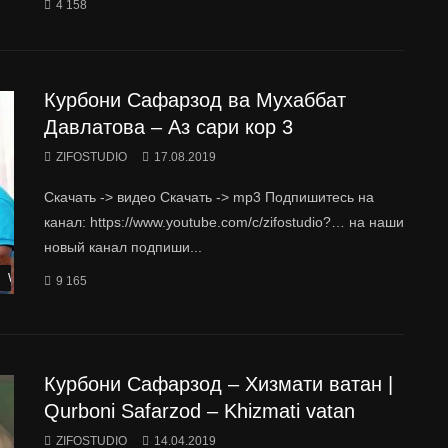
4 158
Курбони Сафарзод ва Мухаббат
Давлатова – Аз сари кор 3
ZIFOSTUDIO
17.08.2019
Скачать -> видео Скачать -> mp3 Подпишитесь на
канал: https://www.youtube.com/c/zifostudio?… на наши
новый канал подпиши...
Watch Later
9 165
Курбони Сафарзод – Хизмати ватан |
Qurboni Safarzod – Khizmati vatan
ZIFOSTUDIO
14.04.2019