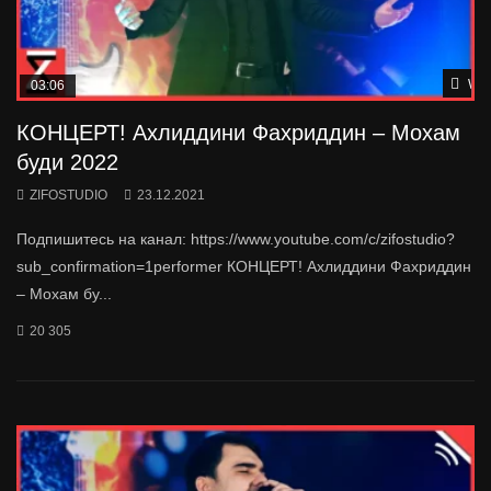
Wat
03:06
КОНЦЕРТ! Ахлиддини Фахриддин – Мохам
буди 2022
ZIFOSTUDIO
23.12.2021
Подпишитесь на канал: https://www.youtube.com/c/zifostudio?
sub_confirmation=1performer КОНЦЕРТ! Ахлиддини Фахриддин
– Мохам бу...
20 305