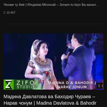
Чонам ту биё | Khujastai Mirzovali – Jonam tu biyo Ба канал...
10 907
Wat
Мадина Давлатова ва Баходир Чураев –
Нарав чонум | Madina Davlatova & Bahodir