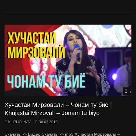
Wat
Хучастаи Мирзовали – Чонам ту биё |
Khujastai Mirzovali – Jonam tu biyo
KLIPHOI NAV
30.03.2019
Скачать: -> Видео Скачать: -> mp3 Хучастаи Мирзовали –