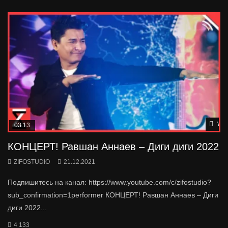
Wat
03:13
КОНЦЕРТ! Равшан Аннаев – Диги диги 2022
ZIFOSTUDIO
21.12.2021
Подпишитесь на канал: https://www.youtube.com/c/zifostudio?
sub_confirmation=1performer КОНЦЕРТ! Равшан Аннаев – Диги
диги 2022...
4 133