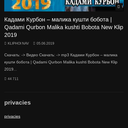
Wat
Кадами Курбон – малика кушти бобота |
Qadami Qurbon Malika kushti Bobota New Klip
2019
KLIPHOI NAV
05.06.2019
Скачать: -> Видео Скачать: -> mp3 Кадами Курбон – малика
кушти бобота | Qadami Qurbon Malika kushti Bobota New Klip
2019...
44 711
privacies
privacies