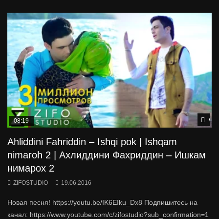
Wat
08:19
Ahliddini Fahriddin – Ishqi pok | Ishqam
nimaroh 2 | Ахлиддини Фахриддин – Ишкам
нимарох 2
ZIFOSTUDIO
19.06.2016
Новая песня! https://youtu.be/IK6EIku_Dx8 Подпишитесь на
канал: https://www.youtube.com/c/zifostudio?sub_confirmation=1