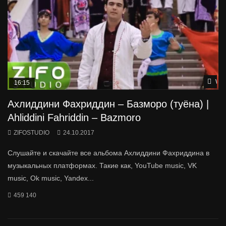
Wat
16:15
Ахлиддини Фахриддин – Базморо (туёна) |
Ahliddini Fahriddin – Bazmoro
ZIFOSTUDIO
24.10.2017
Слушайте и скачайте все альбома Ахлиддини Фахриддина в
музыкальных платформах. Такие как, YouTube music, VK
music, Ok music, Yandex...
459 140