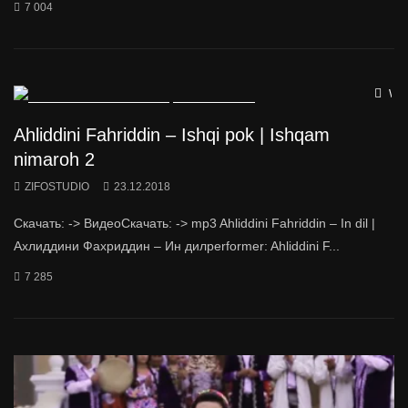
7 004
Wat
Ahliddini Fahriddin – Ishqi pok | Ishqam
nimaroh 2
ZIFOSTUDIO
23.12.2018
Скачать: -> ВидеоСкачать: -> mp3 Ahliddini Fahriddin – In dil |
Ахлиддини Фахриддин – Ин дилperformer: Ahliddini F...
7 285