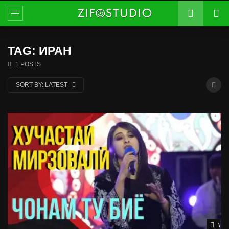
TAG: ИРАН
1 POSTS
SORT BY:
LATEST
Wat