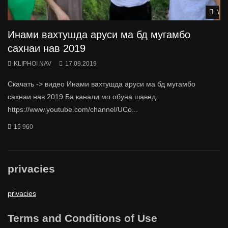
Wat
Инами вахтушда аруси ма бд мугамбо
сахнаи нав 2019
KLIPHOI NAV
17.09.2019
Скачать -> видео Инами вахтушда аруси ма бд мугамбо
сахнаи нав 2019 Ба канали мо обуна шавед.
https://www.youtube.com/channel/UCo...
15 960
privacies
privacies
Terms and Conditions of Use