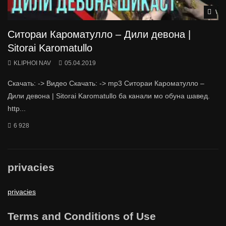
Wat
Ситораи Кароматулло – Дили девона |
Sitorai Karomatullo
KLIPHOI NAV
05.04.2019
Скачать: -> Видео Скачать: -> mp3 Ситораи Кароматулло –
Дили девона | Sitorai Karomatullo ба канали мо обуна шавед.
http...
6 928
privacies
privacies
Terms and Conditions of Use