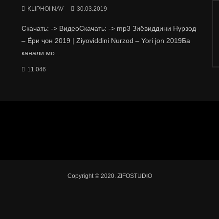
KLIPHOI NAV
30.03.2019
Скачать: -> ВидеоСкачать: -> mp3 Зиёвиддини Нурзод
– Ёри ҷон 2019 | Ziyoviddini Nurzod – Yori jon 2019Ба
канали мо...
11 046
Copyright © 2020. ZIFOSTUDIO