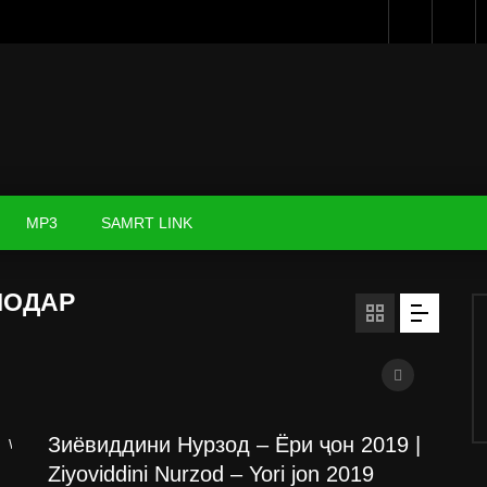
MP3
SAMRT LINK
МОДАР
Зиёвиддини Нурзод – Ёри ҷон 2019 |
Watch Later
Ziyoviddini Nurzod – Yori jon 2019