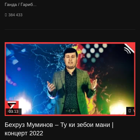
Ганда / Гариб...
384 433
Wat
03:13
Бехруз Муминов – Ту ки зебои мани |
концерт 2022