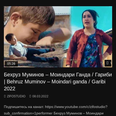
Wat
05:26
Бехруз Муминов – Моиндари Ганда / Гариби
| Behruz Muminov – Moindari ganda / Garibi
2022
ZIFOSTUDIO
08.03.2022
Подпишитесь на канал: https://www.youtube.com/c/zifostudio?
sub_confirmation=1performer Бехруз Муминов – Моиндари