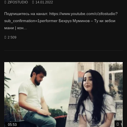
ZIFOSTUDIO
14.01.2022
Подпишитесь на канал: https://www.youtube.com/c/zifostudio?
sub_confirmation=1performer Бехруз Муминов – Ту ки зебои
мани | кон...
2 509
Wat
05:53