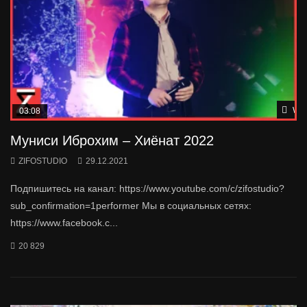
Wat
03:08
Муниси Иброхим – Хиёнат 2022
ZIFOSTUDIO
29.12.2021
Подпишитесь на канал: https://www.youtube.com/c/zifostudio?
sub_confirmation=1performer Мы в социальных сетях:
https://www.facebook.c...
20 829