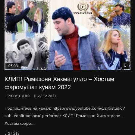
Wat
05:03
КЛИП! Рамазони Хикматулло – Хостам
фаромушат кунам 2022
ZIFOSTUDIO
27.12.2021
Подпишитесь на канал: https://www.youtube.com/c/zifostudio?
sub_confirmation=1performer КЛИП! Рамазони Хикматулло –
Хостам фаро...
27 213