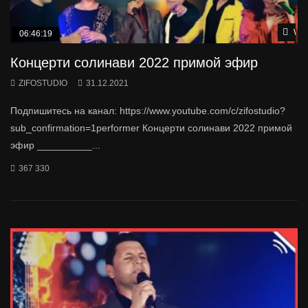
Wat
06:46:19
Концерти солинави 2022 примой эфир
ZIFOSTUDIO
31.12.2021
Подпишитесь на канал: https://www.youtube.com/c/zifostudio?
sub_confirmation=1performer Концерти солинави 2022 примой
эфир __________...
367 330