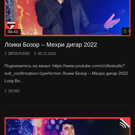
Wat
03:43
Лоики Бозор – Мехри дигар 2022
ZIFOSTUDIO
30.12.2021
Подпишитесь на канал: https://www.youtube.com/c/zifostudio?
sub_confirmation=1performer Лоики Бозор – Мехри дигар 2022
Loiqi Bo...
19 093