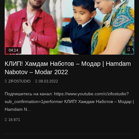
Wat
04:14
КЛИП! Хамдам Наботов – Модар | Hamdam
Nabotov – Modar 2022
ZIFOSTUDIO
08.03.2022
Подпишитесь на канал: https://www.youtube.com/c/zifostudio?
sub_confirmation=1performer КЛИП! Хамдам Наботов – Модар |
Hamdam N...
16 871