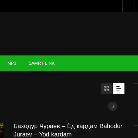
MP3
SAMRT LINK
Баходур Чураев – Ёд кардам Bahodur
Juraev – Yod kardam