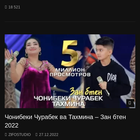
18 521
Wat
Чонибеки Чурабек ва Тахмина – Зан бтен
2022
ZIFOSTUDIO
27.12.2022