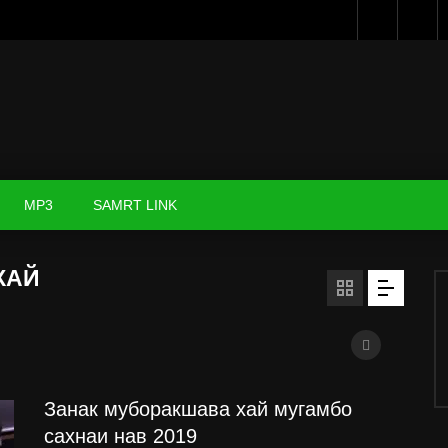
MP3
SAMRT LINK
ХАЙ
Занак муборакшава хай мугамбо
сахнаи нав 2019