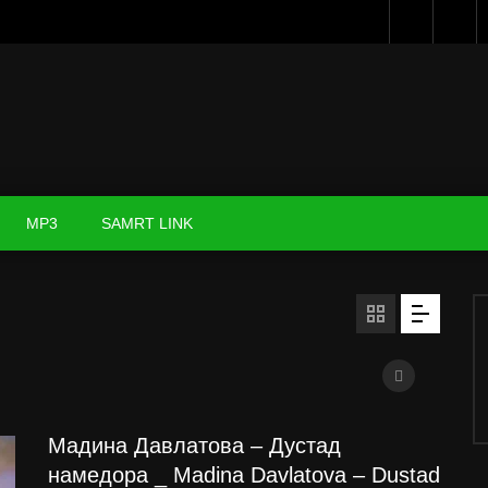
MP3
SAMRT LINK
Мадина Давлатова – Дустад
намедора _ Madina Davlatova – Dustad