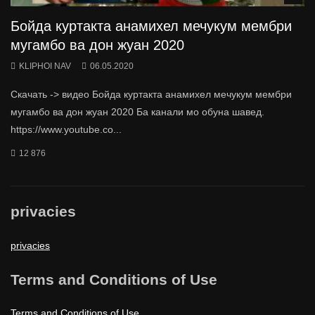
Бойда куртакта анамихел мечукум мембри
мугамбо ва дон жуан 2020
KLIPHOI NAV
06.05.2020
Скачать -> видео Бойда куртакта анамихел мечукум мембри
мугамбо ва дон жуан 2020 Ба канали мо обуна шавед.
https://www.youtube.co...
12 876
privacies
privacies
Terms and Conditions of Use
Terms and Conditions of Use