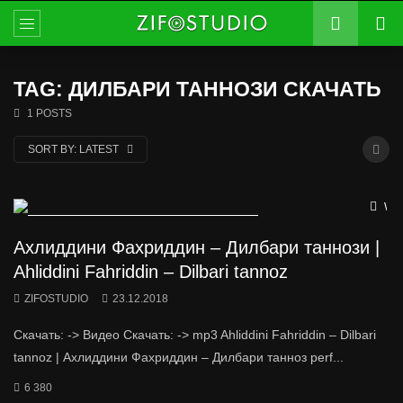
TAG: ДИЛБАРИ ТАННОЗИ СКАЧАТЬ
1 POSTS
SORT BY:
LATEST
Wat
Ахлиддини Фахриддин – Дилбари таннози |
Ahliddini Fahriddin – Dilbari tannoz
ZIFOSTUDIO
23.12.2018
Скачать: -> Видео Скачать: -> mp3 Ahliddini Fahriddin – Dilbari
tannoz | Ахлиддини Фахриддин – Дилбари танноз perf...
6 380