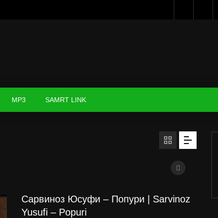
MP3
SAMRT LINK
Сарвиноз Юсуфи – Попури | Sarvinoz
Yusufi – Popuri