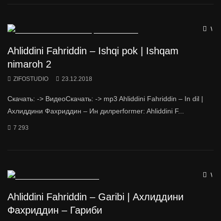
Wat
Ahliddini Fahriddin – Ishqi pok | Ishqam
nimaroh 2
ZIFOSTUDIO
23.12.2018
Скачать: -> ВидеоСкачать: -> mp3 Ahliddini Fahriddin – In dil |
Ахлиддини Фахриддин – Ин дилperformer: Ahliddini F...
7 293
Wat
Ahliddini Fahriddin – Garibi | Ахлиддини
Фахриддин – Гариби