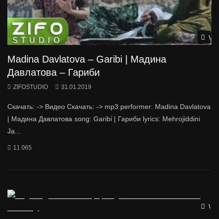
Wat
Madina Davlatova – Garibi | Мадина
Давлатова – Гариби
ZIFOSTUDIO
31.01.2019
Скачать: -> Видео Скачать: -> mp3 performer: Madina Davlatova
| Мадина Давлатова song: Garibi | Гариби lyrics: Mehrojiddini
Ja...
11 065
Wat