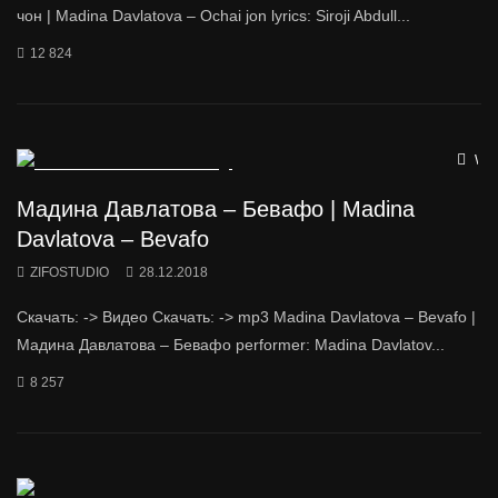
чон | Madina Davlatova – Ochai jon lyrics: Siroji Abdull...
12 824
Wat
Мадина Давлатова – Бевафо | Madina
Davlatova – Bevafo
ZIFOSTUDIO
28.12.2018
Скачать: -> Видео Скачать: -> mp3 Madina Davlatova – Bevafo |
Мадина Давлатова – Бевафо performer: Madina Davlatov...
8 257