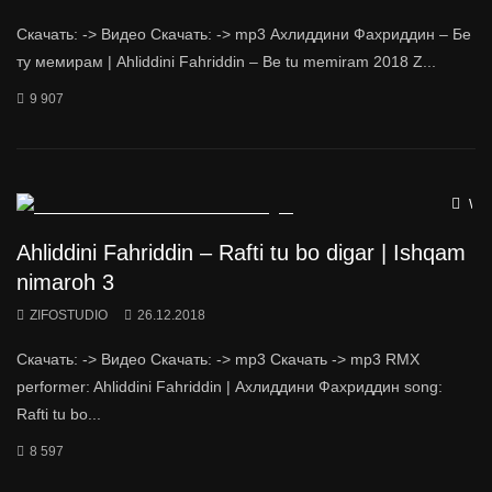
Скачать: -> Видео Скачать: -> mp3 Ахлиддини Фахриддин – Бе
ту мемирам | Ahliddini Fahriddin – Be tu memiram 2018 Z...
9 907
Wat
Ahliddini Fahriddin – Rafti tu bo digar | Ishqam
nimaroh 3
ZIFOSTUDIO
26.12.2018
Скачать: -> Видео Скачать: -> mp3 Скачать -> mp3 RMX
performer: Ahliddini Fahriddin | Ахлиддини Фахриддин song:
Rafti tu bo...
8 597