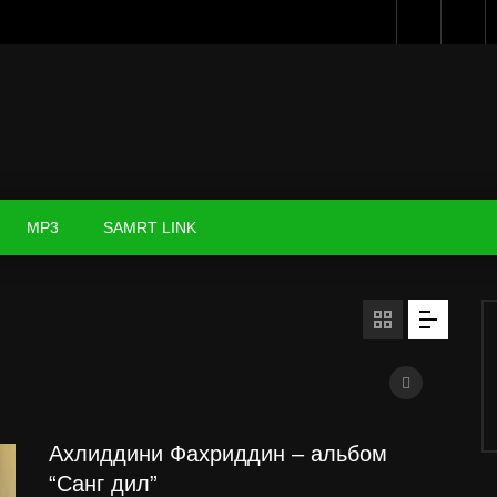
MP3
SAMRT LINK
Ахлиддини Фахриддин – альбом
“Санг дил”