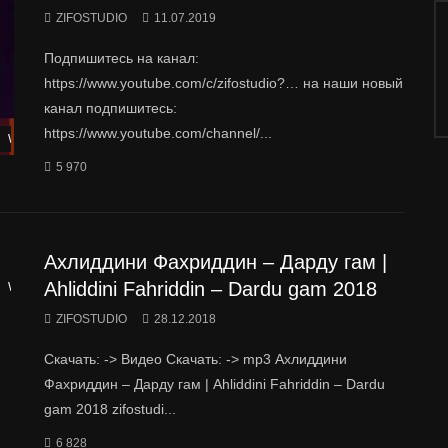
ZIFOSTUDIO
11.07.2019
Подпишитесь на канал:
https://www.youtube.com/c/zifostudio?… на наши новый
канал подпишитесь:
https://www.youtube.com/channel/...
Watch Later
5 970
Ахлиддини Фахриддин – Дарду гам |
Ahliddini Fahriddin – Dardu gam 2018
Watch Later
ZIFOSTUDIO
28.12.2018
Скачать: -> Видео Скачать: -> mp3 Ахлиддини
Фахриддин – Дарду гам | Ahliddini Fahriddin – Dardu
gam 2018 zifostudi...
6 828