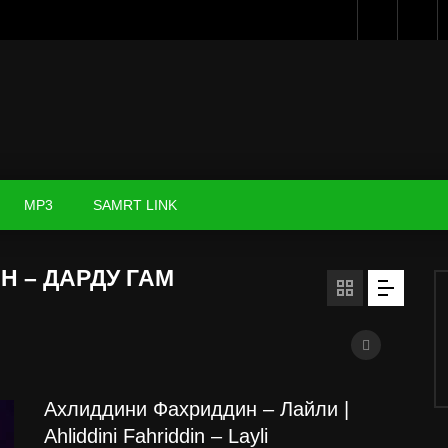
MP3
SAMRT LINK
Н – ДАРДУ ГАМ
Ахлиддини Фахриддин – Лайли |
Ahliddini Fahriddin – Layli