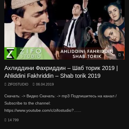
Wat
Ахлиддини Фахриддин – Шаб торик 2019 |
Ahliddini Fakhriddin – Shab torik 2019
ZIFOSTUDIO
06.04.2019
Скачать: -> Видео Скачать: -> mp3 Подпишитесь на канал /
Subscribe to the channel:
https://www.youtube.com/c/zifostudio?…...
14 799