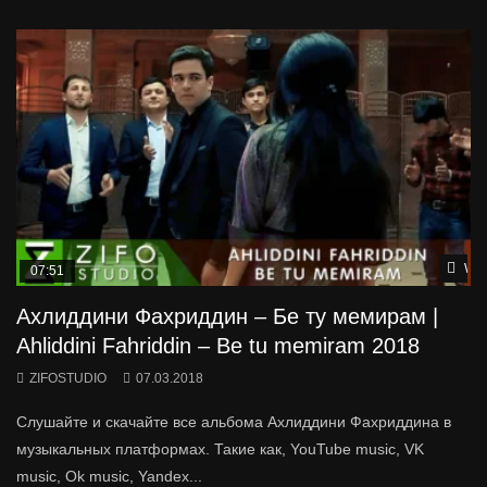
Wat
07:51
Ахлиддини Фахриддин – Бе ту мемирам |
Ahliddini Fahriddin – Be tu memiram 2018
ZIFOSTUDIO
07.03.2018
Слушайте и скачайте все альбома Ахлиддини Фахриддина в
музыкальных платформах. Такие как, YouTube music, VK
music, Ok music, Yandex...