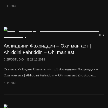
11 803
Wat
Ахлиддини Фахриддин – Охи ман аст |
Ahliddini Fahriddin – Ohi man ast
ZIFOSTUDIO
28.12.2018
Скачать: -> Видео Скачать: -> mp3 Ахлиддини Фахриддин –
Охи ман аст | Ahliddini Fahriddin – Ohi man ast ZifoStudio...
11 584