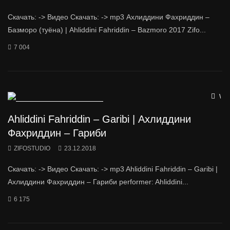
Скачать: -> Видео Скачать: -> mp3 Ахлиддини Фахриддин –
Базморо (туёна) | Ahliddini Fahriddin – Bazmoro 2017 Zifo...
7 004
Wat
Ahliddini Fahriddin – Garibi | Ахлиддини
Фахриддин – Гариби
ZIFOSTUDIO
23.12.2018
Скачать: -> Видео Скачать: -> mp3 Ahliddini Fahriddin – Garibi |
Ахлиддини Фахриддин – Гариби performer: Ahliddini...
6 175