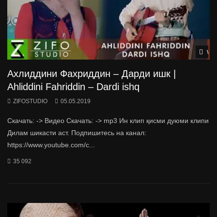
Wat
Ахлиддини Фахриддин – Дарди ишк |
Ahliddini Fahriddin – Dardi ishq
ZIFOSTUDIO
05.05.2019
Скачать: -> Видео Скачать: -> mp3 Ин клип қисми дуюми клипи
Дилам шикасти аст. Подпишитесь на канал:
https://www.youtube.com/c...
35 092