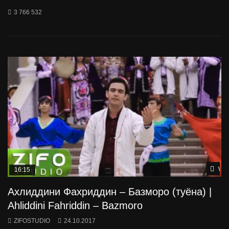
3 766 532
Wat
16:15
Ахлиддини Фахриддин – Базморо (туёна) |
Ahliddini Fahriddin – Bazmoro
ZIFOSTUDIO
24.10.2017