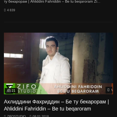
ту бекарорам | Ahliddini Fahriddin – Be tu beqaroram Zi...
4 839
Wat
05:21
Ахлиддини Фахриддин – Бе ту бекарорам |
Ahliddini Fahriddin – Be tu beqaroram
ZIFOSTUDIO
08.01.2018