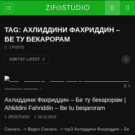
TAG: АХЛИДДИНИ ФАХРИДДИН –
БЕ ТУ БЕКАРОРАМ
2 POSTS
SORT BY:
LATEST
Wat
Ахлиддини Фахриддин – Бе ту бекарорам |
Ahliddini Fahriddin – Be tu beqaroram
ZIFOSTUDIO
28.12.2018
Скачать: -> Видео Скачать: -> mp3 Ахлиддини Фахриддин – Бе