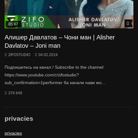
Wat
05:07
Алишер Давлатов – Чони ман | Alisher
Davlatov – Joni man
ZIFOSTUDIO
04.02.2019
Подпишитесь на канал / Subscribe to the channel:
https://www.youtube.com/c/zifostudio?
sub_confirmation=1performer ба канали нави мо...
376 649
privacies
privacies