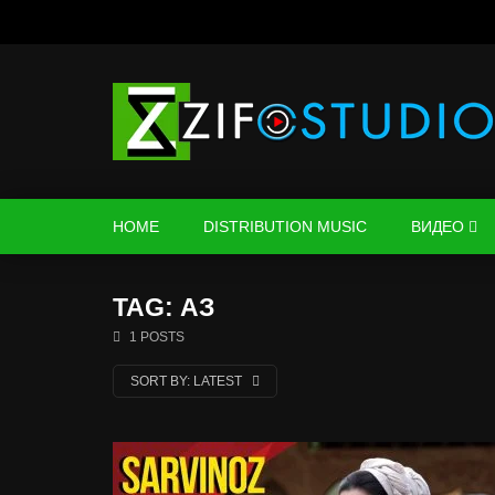
HOME
DISTRIBUTION MUSIC
ВИДЕО
TAG: АЗ
1 POSTS
SORT BY:
LATEST