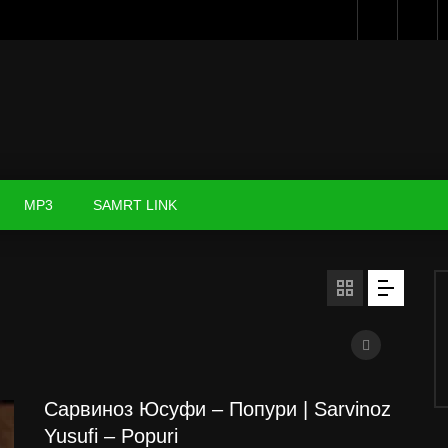
MP3
SAMRT LINK
Сарвиноз Юсуфи – Попури | Sarvinoz
Yusufi – Popuri