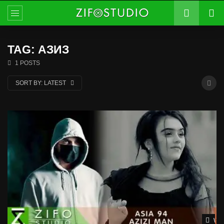
TAG: АЗИЗ
1 POSTS
SORT BY:
LATEST
Wat