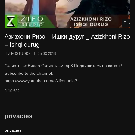
Wat
Азизхони Ризо – Ишки дуруг _ Azizkhoni Rizo
– Ishqi durug
ZIFOSTUDIO
25.03.2019
Скачать: -> Видео Скачать: -> mp3 Подпишитесь на канал /
Subscribe to the channel:
https://www.youtube.com/c/zifostudio?…...
10 532
privacies
privacies