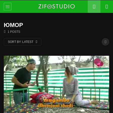
ЮМОР
1 POSTS
SORT BY:
LATEST