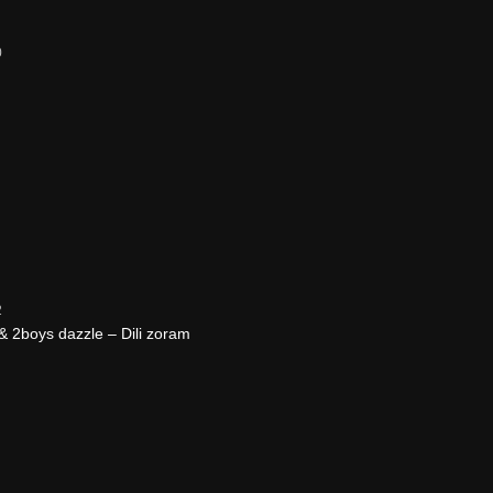
0
2
 2boys dazzle – Dili zoram