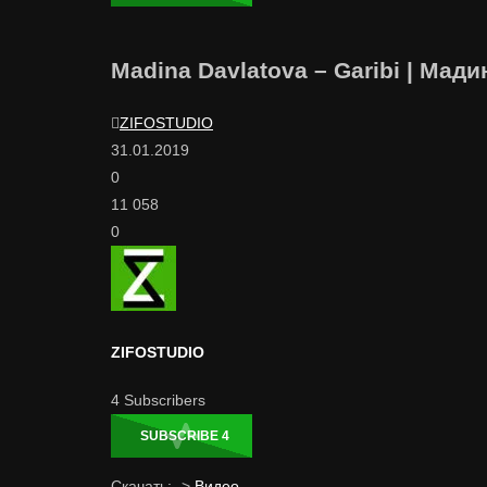
Madina Davlatova – Garibi | Мад
ZIFOSTUDIO
31.01.2019
0
11 058
0
ZIFOSTUDIO
4
Subscribers
SUBSCRIBE
4
Скачать: ->
Видео