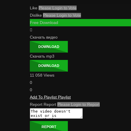
Like
Please Login to Vote
Dislike
Please Login to Vote
Free Download
Скачать видео
DOWNLOAD
Скачать mp3
DOWNLOAD
11 058 Views
0
0
Add To Playlist
Playlist
Report
Report
Please Login to Report
REPORT