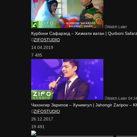
Watch Later
Курбони Сафарзод – Хизмати ватан | Qurboni Safarz
ZIFOSTUDIO
14.04.2019
7 485
Watch Later
04:3
Чахонгир Зарипов – Хунимгул | Jahongir Zaripov – K
ZIFOSTUDIO
26.12.2017
19 491