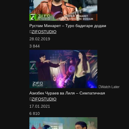
Рустам Минарет – Туро бадигаре додам
ZIFOSTUDIO
28.02.2019
3 844
Watch Later
Азизбек Чураев ва Лиля – Симпатичная
ZIFOSTUDIO
17.01.2021
6 810