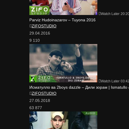
Watch Later
20:2
Parviz Hudoinazarov – Tuyona 2016
ZIFOSTUDIO
29.04.2016
9 110
Watch Later
03:4
Исматулло ва 2boys dazzle – Дили зорам | Ismatullo &
ZIFOSTUDIO
27.05.2018
63 877