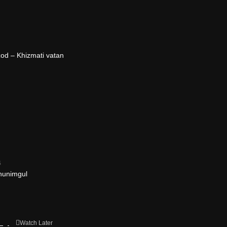
od – Khizmati vatan
4
hunimgul
Watch Later