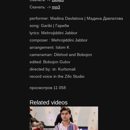
Скачать: ->
mp3
performer: Madina Davlatova | Мадина Давлатова
song: Garibi | Гариби
lyrics: Mehrojiddini Jabbor
composer : Mehrojiddini Jabbor
arrangement: Islom K
cameraman: Dilshod and Bobojon
edited: Bobojon Gulov
directed by: st- Kurbonali
record voice in the Zifo Studio
просмотров
11 058
Related videos