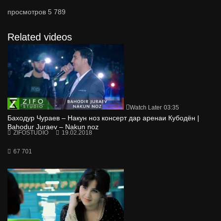
просмотров
5 789
Related videos
Watch Later
03:35
Баходур Чураев – Накун ноз консерт дар аренаи Кубодён |
Bahodur Juraev – Nakun noz
ZIFOSTUDIO
19.02.2018
67 701