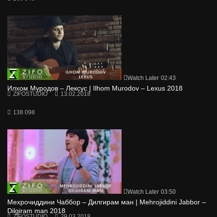
Watch Later
02:43
Илхом Муродов – Лексус | Ilhom Murodov – Lexus 2018
ZIFOSTUDIO
13.02.2018
138 098
Watch Later
03:50
Мехрочиддини Чаббор – Дилгирам ман | Mehrojiddini Jabbor –
Dilgiram man 2018
ZIFOSTUDIO
29.03.2018