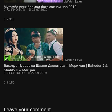
Watch Later
Мугамбо ринг бромад бокс сахнаи нав 2019
KLIPHOI NAV
16.07.2019
7 316
Watch Later
Баходур Чураев ва Шахло Давлатова – Мери чан | Bahodur J &
Shahlo D – Meri jan
ZIFOSTUDIO
27.09.2019
7 180
Leave your comment