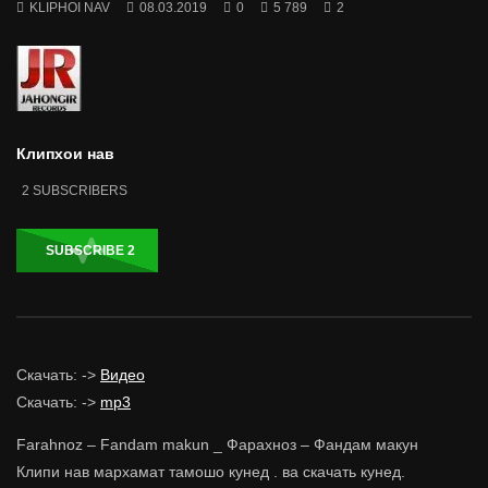
KLIPHOI NAV
08.03.2019
0
5 789
2
Клипхои нав
2
SUBSCRIBERS
SUBSCRIBE
2
Скачать: ->
Видео
Скачать: ->
mp3
Farahnoz – Fandam makun _ Фарахноз – Фандам макун
Клипи нав мархамат тамошо кунед . ва скачать кунед.