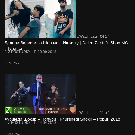
Watch Later
04:17
Далери Зарифи ва Шон мс – Ишки ту | Daleri Zarifi ft. Shon MC
– Ishqi tu
ZIFOSTUDIO
20.09.2018
76 797
Watch Later
11:57
Хуршеди Шокир – Попури | Khurshedi Shokir – Popuri 2018
ZIFOSTUDIO
14.04.2018
200 549