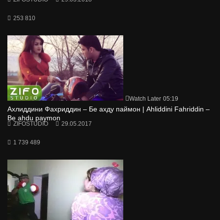
253 810
Watch Later
05:19
Ахлиддини Фахриддин – Бе ахду паймон | Ahliddini Fahriddin –
Be ahdu paymon
ZIFOSTUDIO
29.05.2017
1 739 489