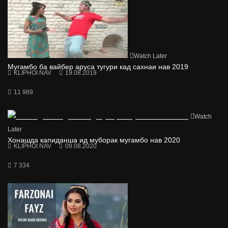
Watch Later
Мугамбо ба вайбер аруса тугури кад сахнаи нав 2019
KLIPHOI NAV
19.08.2019
11 989
Watch
Later
Хонашда капиданша ид муборак мугамбо нав 2020
KLIPHOI NAV
09.08.2020
7 334