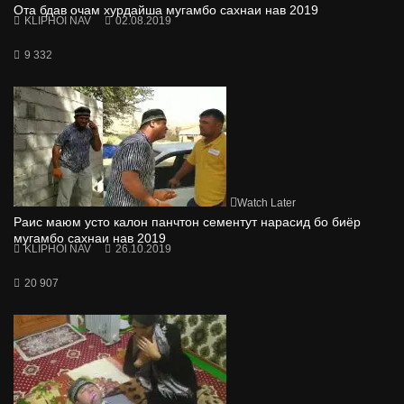
Ота бдав очам хурдайша мугамбо сахнаи нав 2019
KLIPHOI NAV
02.08.2019
9 332
Watch Later
Раис маюм усто калон панчтон сементут нарасид бо биёр
мугамбо сахнаи нав 2019
KLIPHOI NAV
26.10.2019
20 907