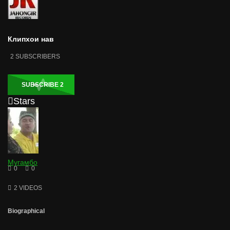
Клипхои нав
2
SUBSCRIBERS
SUBSCRIBE
2
Stars
Мугамбо
0
0
2 VIDEOS
Biographical