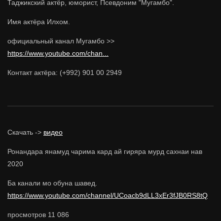
Таджикский актёр, юморист, Псевдоним "Мугамбо".
Имя актёра Илхом.
официальный канал Мугамбо >>
https://www.youtube.com/chan...
Контакт актёра: (+992) 901 00 2949
Скачать ->
видео
Ронандара янамуд чарима кард ай гиряра мурд сахнаи нав
2020
Ба канали мо обуна шавед.
https://www.youtube.com/channel/UCoacb9dLL3xEr3fJB0RS8tQ
просмотров
11 086