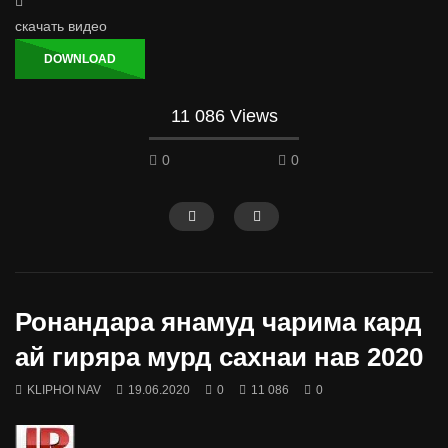
скачать видео
DOWNLOAD
11 086 Views
0
0
Ронандара янамуд чарима кард
ай гиряра мурд сахнаи нав 2020
KLIPHOI NAV
19.06.2020
0
11 086
0