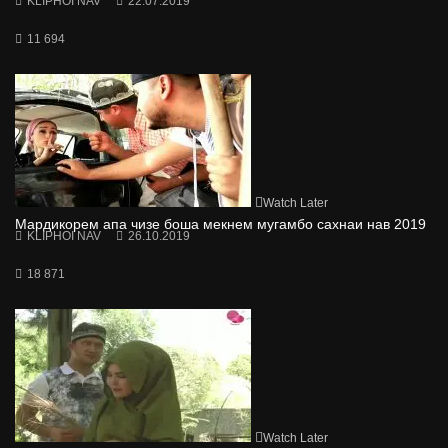
KLIPHOI NAV
22.07.2019
11 694
Watch Later
Мардикорем апа чизе боша мекнем мугамбо сахнаи нав 2019
KLIPHOI NAV
26.10.2019
18 871
Watch Later