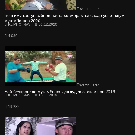
Watch Later
Бо шиму кастун зубной паста ховмерам ки сахар успет кнум
мугамбо нав 2020
KLIPHOI NAV
01.12.2020
4 039
Watch Later
Бой безправила мугамбо ва хунглудев сахнаи нав 2019
KLIPHOI NAV
10.11.2019
19 232