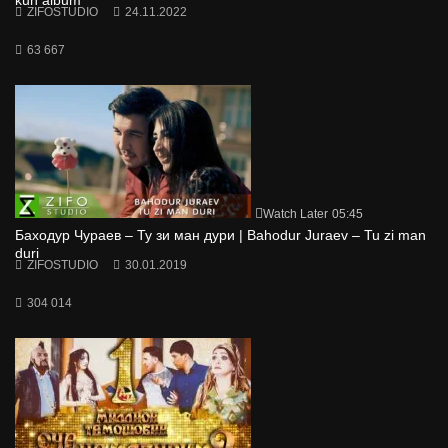
kun album
ZIFOSTUDIO
24.11.2022
63 667
Watch Later
05:45
Баходур Чураев – Ту зи ман дури | Bahodur Juraev – Tu zi man
duri
ZIFOSTUDIO
30.01.2019
304 014