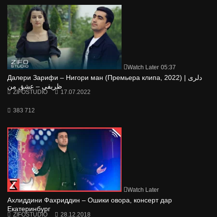
Watch Later
05:37
Далери Зарифи – Нигори ман (Премьера клипа, 2022) | دلری
ظریفی – عشق من
ZIFOSTUDIO
17.07.2022
383 712
Watch Later
Ахлиддини Фахриддин – Ошики овора, консерт дар
Екатеринбург
ZIFOSTUDIO
28.12.2018