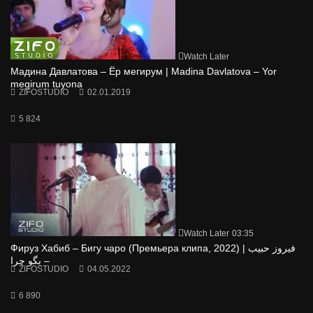
Watch Later
Мадина Давлатова – Ёр мегирум | Madina Davlatova – Yor
megirum tuyona
ZIFOSTUDIO
02.01.2019
5 824
Watch Later
03:35
Фируз Хабиб – Бигу чаро (Премьера клипа, 2022) | فیروز حبیب
– بگو چرا
ZIFOSTUDIO
04.05.2022
6 890