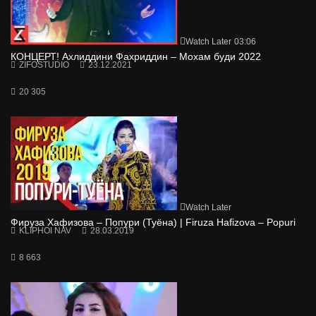
Watch Later
03:06
КОНЦЕРТ! Ахлиддини Фахриддин – Мохам буди 2022
ZIFOSTUDIO
23.12.2021
20 305
Watch Later
Фируза Хафизова – Попури (Туёна) | Firuza Hafizova – Popuri
KLIPHOI NAV
28.03.2019
8 663