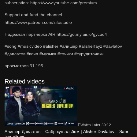
subscription: https://www.youtube.com/premium
Support and fund the channel
https://www.patreon.com/zifostudio
Надёжная партнёрка AIR https://go.my.air.io/gycud4
#song #musicvideo #alisher #алишер #alisherfayz #davlatov
#давлатов #клип #музыка #точики #сурудиточики
просмотров
31 195
Related videos
Watch Later
39:12
Алишер Давлатов – Сабр кун альбом | Alisher Davlatov – Sabr