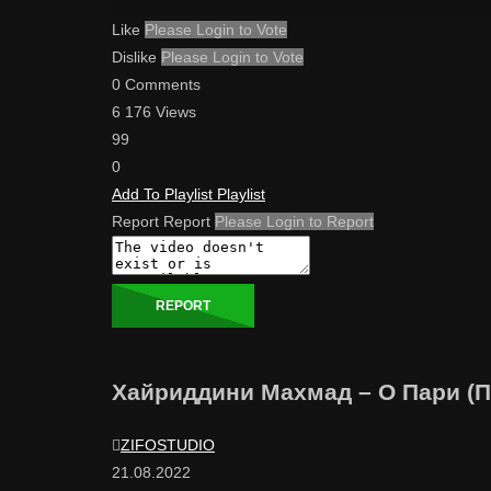
Like
Please Login to Vote
Dislike
Please Login to Vote
0 Comments
6 176 Views
99
0
Add To Playlist
Playlist
Report
Report
Please Login to Report
REPORT
ZIFOSTUDIO
21.08.2022