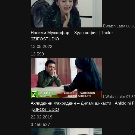
Watch Later
00:3
Насими Музаффар – Худо хофиз | Trailer
ZIFOSTUDIO
13.05.2022
13 599
Watch Later
07:3
Ахлиддини Фахриддин – Дилам шикасти | Ahliddini Fah
ZIFOSTUDIO
22.02.2019
3 450 527