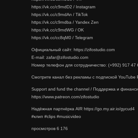
https://vk.cc/c9mdD2 / Instagram
https://vk.cc/c9mdAn / TikTok
https://vk.cc/c9mdba / Yandex Zen
https://vk.cc/c9mdWG / OK
https://vk.cc/cc8qM0 / Telegram
Официальный сайт: https://zifostudio.com
E-mail: zafar@zifostudio.com
Номер телефон для сотрудничество: (+992) 917 47 
Cмотрите канал без рекламы с подпиской YouTube P
Support and fund the channel / Поддержка и финанс
https://www.patreon.com/zifostudio
Надёжная партнёрка AIR https://go.my.air.io/gycud4
#клип #clips #musicvideo
просмотров
6 176