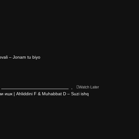
vali – Jonam tu biyo
Watch Later
ишк | Ahliddini F & Muhabbat D – Suzi ishq