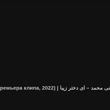
Хайриддини Махмад – О Пари (Премьера клипа, 2022) |  دختر زیبا