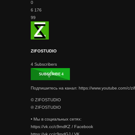
0
6 176
99
ZIFOSTUDIO
4
Subscribers
SUBSCRIBE
4
Подпишитесь на канал: https://www.youtube.com/c/zi
© ZIFOSTUDIO
℗ ZIFOSTUDIO
• Мы в социальных сетях:
https://vk.cc/c9mdKZ / Facebook
https://vk.cc/c9mdGJ / VK