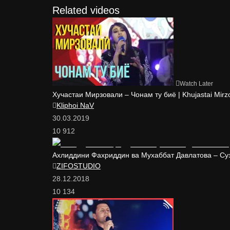
Related videos
Watch Later
Хучастаи Мирзовали – Чонам ту биё | Khujastai Mirzo
Kliphoi NaV
30.03.2019
10 912
Ахлиддини Фахриддин ва Мухаббат Давлатова – Сузи 
ZIFOSTUDIO
28.12.2018
10 134