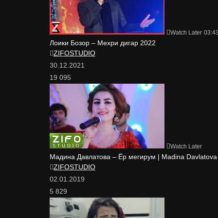
Watch Later
03:4
Лоики Бозор – Мехри дигар 2022
ZIFOSTUDIO
30.12.2021
19 095
Watch Later
Мадина Давлатова – Ёр мегирум | Madina Davlatova
ZIFOSTUDIO
02.01.2019
5 829