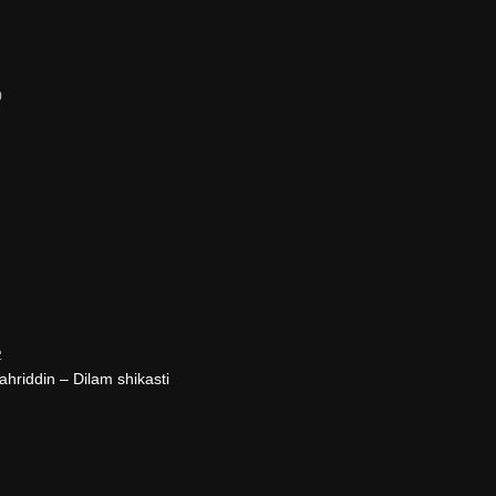
0
2
riddin – Dilam shikasti