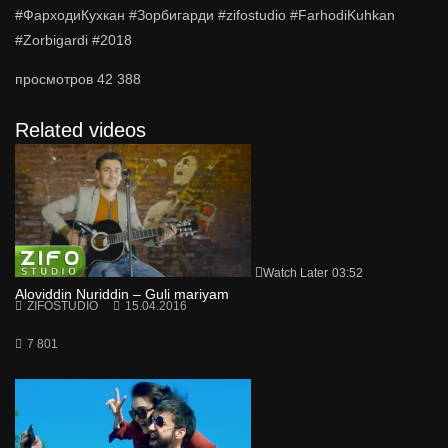
#ФарходиКухкан #Зорбигарди #zifostudio #FarhodiKuhkan
#Zorbigardi #2018
просмотров
42 388
Related videos
Watch Later
03:52
Aloviddin Nuriddin – Guli mariyam
ZIFOSTUDIO
15.04.2016
7 801