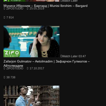
Watch Later
Муниси Иброхим – Баргард | Munisi Ibrohim – Bargard
ZIFOSTUDIO
25.05.2019
7 914
Watch Later
03:47
Zafarjon Gulmatov – Aetolmadim | Зафарчон Гулматов –
Айтолмадим
ZIFOSTUDIO
17.10.2017
38 738