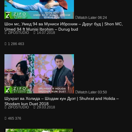
Watch Later
06:24
Шон мс, Умед 94 ва Муниси Иброхим – Дуруг буд | Shon MC,
Umed 94 ft Munisi Ibrohim – Durug bud
ZIFOSTUDIO
14.07.2018
1 286 463
Watch Later
03:50
Шухрат ва Холида – Шодам кун Дуэт | Shuhrat and Holida –
Shodam kun Duet 2018
ZIFOSTUDIO
29.03.2018
465 376