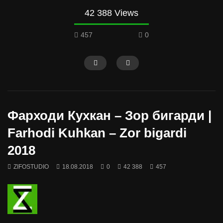
42 388 Views
457
0
Фарходи Кухкан – Зор бигарди |
Farhodi Kuhkan – Zor bigardi
2018
ZIFOSTUDIO
18.08.2018
0
42 388
457