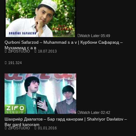
Watch Later
05:49
Qurboni Safarzod – Muhammad s a v | Курбони Сафарзод –
Мухаммад с а в
ZIFOSTUDIO
18.07.2013
191 324
Watch Later
02:42
Шахриёр Давлатов – Бар гард канорам | Shahriyor Davlatov –
Bar gard kanoram
ZIFOSTUDIO
01.01.2016