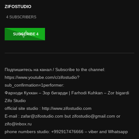
ZIFOSTUDIO
4
SUBSCRIBERS
SUBSCRIBE
4
Подпишитесь на канал / Subscribe to the channel:
https://www.youtube.com/c/zifostudio?
sub_confirmation=1performer:
Фарходи Кухкан – Зор бигарди | Farhodi Kuhkan – Zor bigardi
Zifo Studio
official site studio : http://www.zifostudio.com
E-mail : zafar@zifostudio.com but zifostudio@gmail.com or
zifo@inbox.ru
phone numbers studio: +992917476666 – viber and Whatsapp