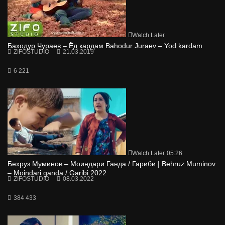
Watch Later
Баходур Чураев – Ёд кардам Bahodur Juraev – Yod kardam
ZIFOSTUDIO
21.03.2019
6 221
Watch Later
05:26
Бехруз Муминов – Моиндари Ганда / Гариби | Behruz Muminov
– Moindari ganda / Garibi 2022
ZIFOSTUDIO
08.03.2022
384 433