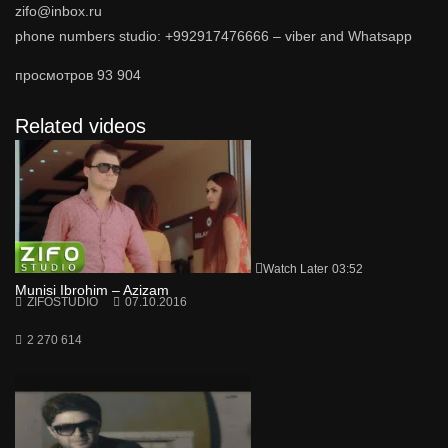
zifo@inbox.ru
phone numbers studio: +992917476666 – viber and Whatsapp
просмотров
93 904
Related videos
Watch Later
03:52
Munisi Ibrohim – Azizam
ZIFOSTUDIO
07.10.2016
2 270 614