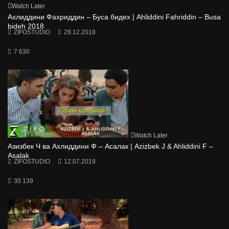
Watch Later
Ахлиддини Фахриддин – Буса бидех | Ahliddini Fahriddin – Busa
bideh 2018
ZIFOSTUDIO
28.12.2018
7 630
Watch Later
Азизбек Ч ва Ахлиддини Ф – Асалак | Azizbek J & Ahliddini F –
Asalak
ZIFOSTUDIO
12.07.2019
30 139