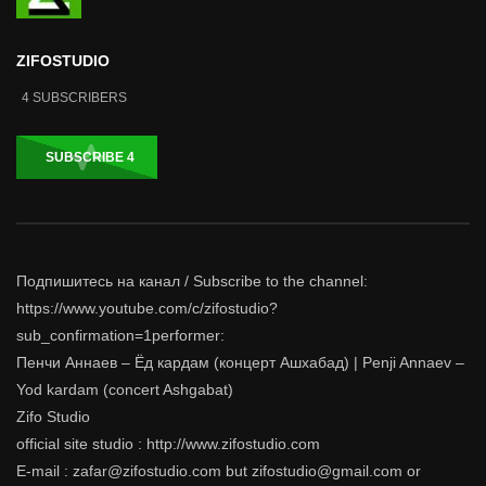
ZIFOSTUDIO
4
SUBSCRIBERS
SUBSCRIBE
4
Подпишитесь на канал / Subscribe to the channel:
https://www.youtube.com/c/zifostudio?
sub_confirmation=1performer:
Пенчи Аннаев – Ёд кардам (концерт Ашхабад) | Penji Annaev –
Yod kardam (concert Ashgabat)
Zifo Studio
official site studio : http://www.zifostudio.com
E-mail : zafar@zifostudio.com but zifostudio@gmail.com or