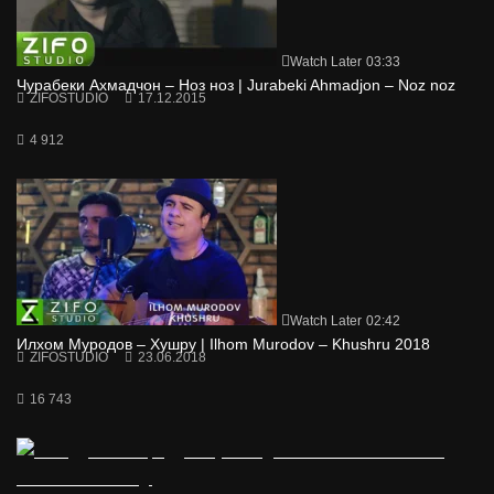
Watch Later
03:33
Чурабеки Ахмадчон – Ноз ноз | Jurabeki Ahmadjon – Noz noz
ZIFOSTUDIO
17.12.2015
4 912
Watch Later
02:42
Илхом Муродов – Хушру | Ilhom Murodov – Khushru 2018
ZIFOSTUDIO
23.06.2018
16 743