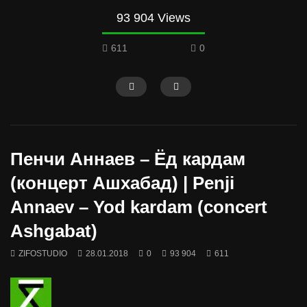
93 904 Views
611
0
Пенчи Аннаев – Ёд кардам
(концерт Ашхабад) | Penji
Annaev – Yod kardam (concert
Ashgabat)
ZIFOSTUDIO
28.01.2018
0
93 904
611