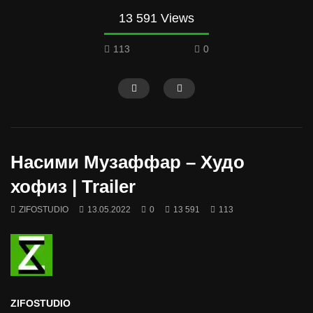
13 591 Views
113
0
Насими Музаффар – Худо
хофиз | Trailer
ZIFOSTUDIO
13.05.2022
0
13 591
113
ZIFOSTUDIO