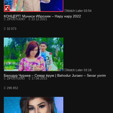
Watch Later
03:54
КОНЦЕРТ! Муниси Иброхим – Нару нару 2022
ZIFOSTUDIO
22.12.2021
32 073
Watch Later
03:16
Баходур Чураев – Севар ёрум | Bahodur Juraev – Sevar yorim
ZIFOSTUDIO
17.06.2015
296 852