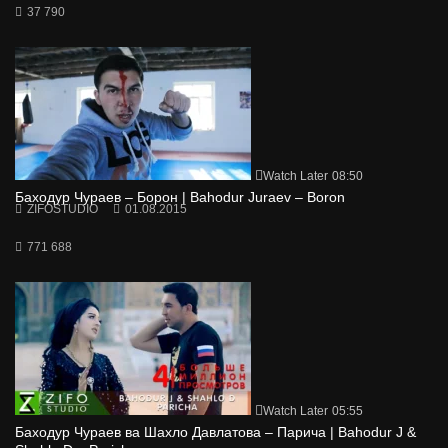
37 790
Watch Later
08:50
Баходур Чураев – Борон | Bahodur Juraev – Boron
ZIFOSTUDIO
01.08.2015
771 688
Watch Later
05:55
Баходур Чураев ва Шахло Давлатова – Парича | Bahodur J &