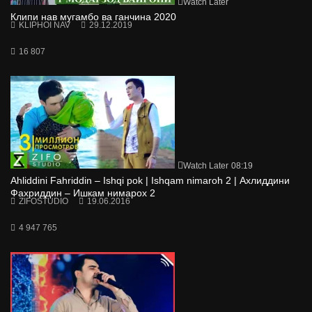
Watch Later
Клипи нав мугамбо ва ганчина 2020
KLIPHOI NAV
29.12.2019
16 807
Watch Later
08:19
Ahliddini Fahriddin – Ishqi pok | Ishqam nimaroh 2 | Ахлиддини
Фахриддин – Ишкам нимарох 2
ZIFOSTUDIO
19.06.2016
4 947 765