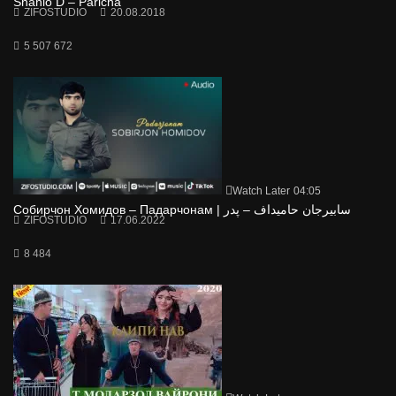
Shahlo D – Paricha
ZIFOSTUDIO
20.08.2018
5 507 672
Watch Later
04:05
Собирчон Хомидов – Падарчонам | سابیرجان حامیداف – پدر
ZIFOSTUDIO
17.06.2022
8 484