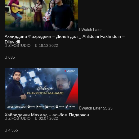
Watch Later
Ахлиддини Фахриддин – Дилей дил _ Ahliddini Fakhriddin –
Diley dil
ZIFOSTUDIO
18.12.2022
635
Watch Later
55:25
Хайриддини Махмад – альбом Падарчон
ZIFOSTUDIO
02.07.2022
4 555