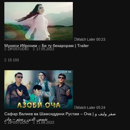
Watch Later
00:23
Муниси Иброхим – Бе ту бекарорам | Trailer
ZIFOSTUDIO
17.05.2022
15 103
Watch Later
05:24
Сафар Валиев ва Шамсиддини Рустам – Оча | صفر ولیف و
شمس الدین رستم – مادر
ZIFOSTUDIO
11.08.2022