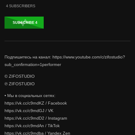
4
SUBSCRIBERS
SUBSCRIBE
4
Подпишитесь на канал: https://www.youtube.com/c/zifostudio?
sub_confirmation=1performer
© ZIFOSTUDIO
℗ ZIFOSTUDIO
• Мы в социальных сетях:
https://vk.cc/c9mdKZ / Facebook
https://vk.cc/c9mdGJ / VK
https://vk.cc/c9mdD2 / Instagram
https://vk.cc/c9mdAn / TikTok
https://vk.cc/c9mdba / Yandex Zen