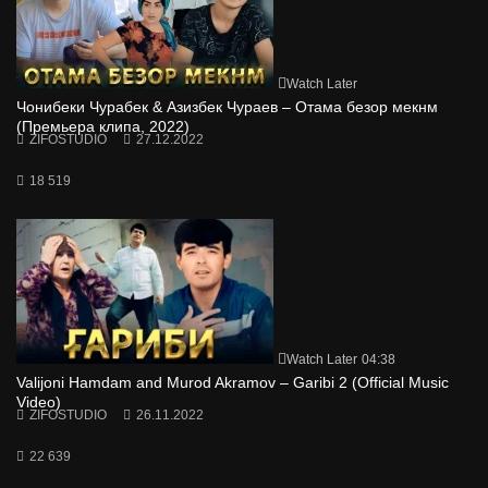
Watch Later
Чонибеки Чурабек & Азизбек Чураев – Отама безор мекнм
(Премьера клипа, 2022)
ZIFOSTUDIO
27.12.2022
18 519
Watch Later
04:38
Valijoni Hamdam and Murod Akramov – Garibi 2 (Official Music
Video)
ZIFOSTUDIO
26.11.2022
22 639