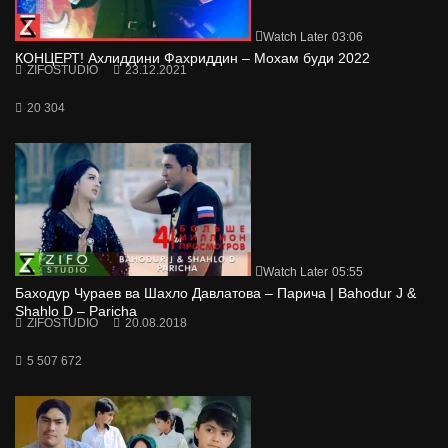
Watch Later
03:06
КОНЦЕРТ! Ахлиддини Фахриддин – Мохам буди 2022
ZIFOSTUDIO
23.12.2021
20 304
Watch Later
05:55
Баходур Чураев ва Шахло Давлатова – Парича | Bahodur J &
Shahlo D – Paricha
ZIFOSTUDIO
20.08.2018
5 507 672