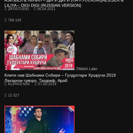
АЗИЗБЕК & ЛИЛИЯ – ДИГИ ДИГИ (НА РУССКОМ)|AZIZBEK &
LILIYA – DIGI DIGI (RUSSIAN VERSION)
ZIFOSTUDIO
06.04.2021
768 145
Watch Later
Клипи нав Шабнами Собири – Гулдухтари Хушруча 2019
Лахзахои гуворо, Ташриф, Араб
KLIPHOI NAV
07.08.2019
12 327