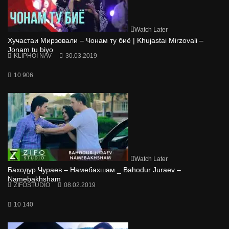
Watch Later
Хучастаи Мирзовали – Чонам ту биё | Khujastai Mirzovali –
Jonam tu biyo
KLIPHOI NAV
30.03.2019
10 906
Watch Later
Баходур Чураев – Намебахшам _ Bahodur Juraev –
Namebakhsham
ZIFOSTUDIO
08.02.2019
10 140