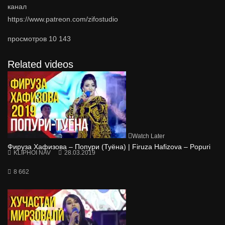
канал
https://www.patreon.com/zifostudio
просмотров
10 143
Related videos
Watch Later
Фируза Хафизова – Попури (Туёна) | Firuza Hafizova – Popuri
KLIPHOI NAV
28.03.2019
8 662