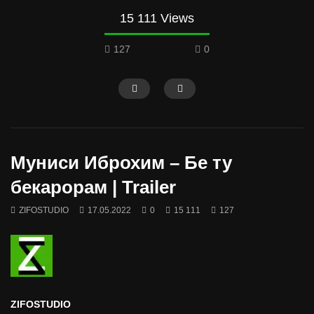
15 111 Views
127
0
Муниси Иброхим – Бе ту
бекарорам | Trailer
ZIFOSTUDIO
17.05.2022
0
15 111
127
ZIFOSTUDIO