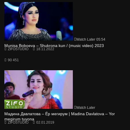
Watch Later
05:54
Munisa Boboeva – Shukrona kun / (music video) 2023
ZIFOSTUDIO
18.11.2022
90 451
Watch Later
Мадина Давлатова – Ёр мегирум | Madina Davlatova – Yor
megirum tuyona
ZIFOSTUDIO
02.01.2019