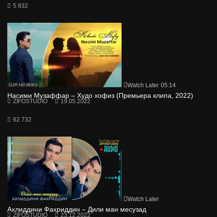
5 832
Watch Later
05:14
Насими Музаффар – Худо хофиз (Премьера клипа, 2022)
ZIFOSTUDIO
19.05.2022
62 732
Watch Later
Ахлиддини Фахриддин – Дили ман месузад
ZIFOSTUDIO
23.12.2022