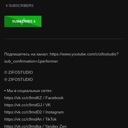
4
SUBSCRIBERS
SUBSCRIBE
4
Подпишитесь на канал: https://www.youtube.com/c/zifostudio?
sub_confirmation=1performer
© ZIFOSTUDIO
℗ ZIFOSTUDIO
• Мы в социальных сетях:
https://vk.cc/c9mdKZ / Facebook
https://vk.cc/c9mdGJ / VK
https://vk.cc/c9mdD2 / Instagram
https://vk.cc/c9mdAn / TikTok
https://vk.cc/c9mdba / Yandex Zen