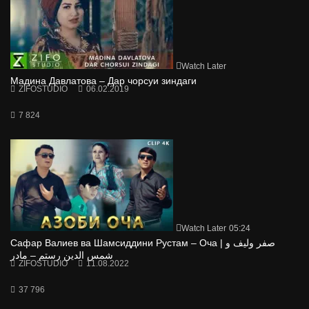
Watch Later
Мадина Давлатова – Дар чорсуи зиндаги
ZIFOSTUDIO
06.02.2019
7 824
Watch Later
05:24
Сафар Валиев ва Шамсиддини Рустам – Оча | صفر ولیف و
شمس الدین رستم – مادر
ZIFOSTUDIO
11.08.2022
37 796