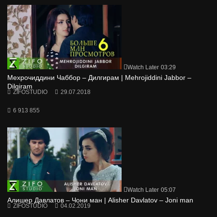
Watch Later
03:29
Мехрочиддини Чаббор – Дилгирам | Mehrojiddini Jabbor –
Dilgiram
ZIFOSTUDIO
29.07.2018
6 913 855
Watch Later
05:07
Алишер Давлатов – Чони ман | Alisher Davlatov – Joni man
ZIFOSTUDIO
04.02.2019