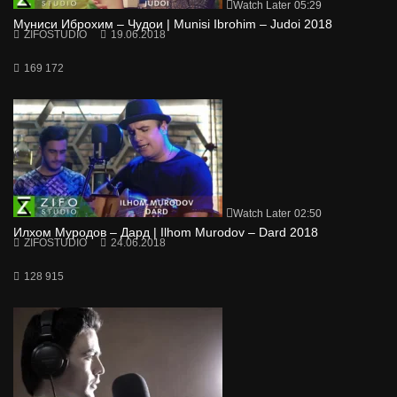
Watch Later
05:29
Муниси Иброхим – Чудои | Munisi Ibrohim – Judoi 2018
ZIFOSTUDIO
19.06.2018
169 172
Watch Later
02:50
Илхом Муродов – Дард | Ilhom Murodov – Dard 2018
ZIFOSTUDIO
24.06.2018
128 915