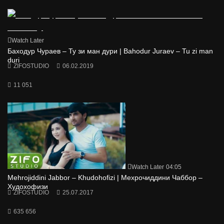
Watch Later
Баходур Чураев – Ту зи ман дури | Bahodur Juraev – Tu zi man
duri
ZIFOSTUDIO
06.02.2019
11 051
Watch Later
04:05
Mehrojiddini Jabbor – Khudohofizi | Мехрочиддини Чаббор –
Худохофизи
ZIFOSTUDIO
25.07.2017
635 656