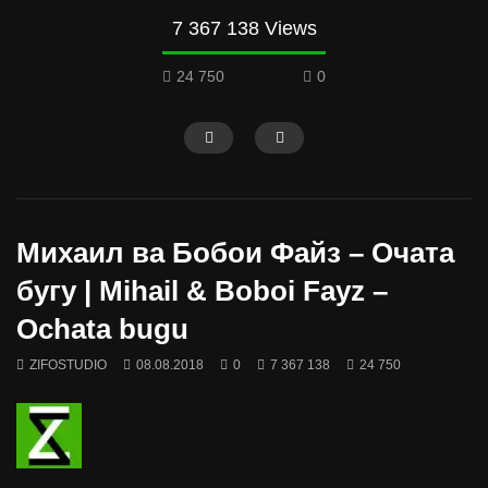
7 367 138 Views
24 750
0
Михаил ва Бобои Файз – Очата
бугу | Mihail & Boboi Fayz –
Ochata bugu
ZIFOSTUDIO
08.08.2018
0
7 367 138
24 750