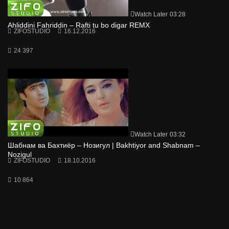
Watch Later
03:28
Ahliddini Fahriddin – Rafti tu bo digar REMX
ZIFOSTUDIO
16.12.2016
24 397
Watch Later
03:32
Шабнам ва Бахтиёр – Нозигул | Bakhtiyor and Shabnam –
Nozigul
ZIFOSTUDIO
18.10.2016
10 864