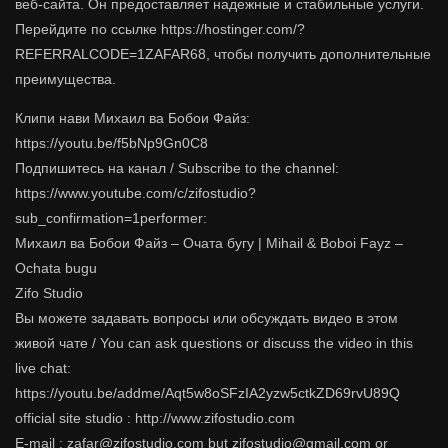
веб-сайта. Он предоставляет надежные и стабильные услуги.
Перейдите по ссылке https://hostinger.com/?
REFERRALCODE=1ZAFAR68, чтобы получить дополнительные
преимущества.
Клипи нави Михаил ва Бобои Файз:
https://youtu.be/f5bNp9Gn0C8
Подпишитесь на канал / Subscribe to the channel:
https://www.youtube.com/c/zifostudio?
sub_confirmation=1performer:
Михаил ва Бобои Файз – Очата бугу | Mihail & Boboi Fayz –
Ochata bugu
Zifo Studio
Вы можете задавать вопросы или обсуждать видео в этом
живой чате / You can ask questions or discuss the video in this
live chat:
https://youtu.be/addme/Aqt5w8oSFzIA2yzw5ctkZD69rvU89Q
official site studio : http://www.zifostudio.com
E-mail : zafar@zifostudio.com but zifostudio@gmail.com or