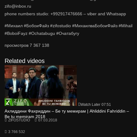
zifo@inbox.ru
phone numbers studio: +992917476666 – viber and Whatsapp
#Михаил #БобоиФайз #zifostudio #МихаилваБобоиФайз #Mihail
#BoboiFayz #Ochatabugu #Очатабугу
просмотров
7 367 138
Related videos
Watch Later
07:51
Ахлиддини Фахриддин – Бе ту мемирам | Ahliddini Fahriddin –
Be tu memiram 2018
ZIFOSTUDIO
07.03.2018
3 766 532