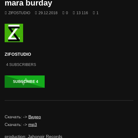
mara burday
ZIFOSTUDIO
29.12.2018
0
13 116
1
ZIFOSTUDIO
4
SUBSCRIBERS
SUBSCRIBE
4
Скачать: ->
Видео
Скачать: ->
mp3
production: Jahongir Records