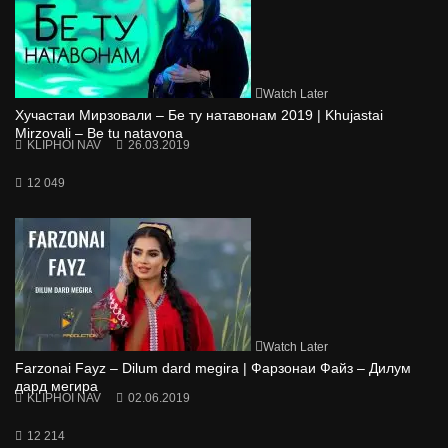
Watch Later
Хучастаи Мирзовали – Бе ту натавонам 2019 | Khujastai
Mirzovali – Be tu natavona
KLIPHOI NAV
26.03.2019
12 049
Watch Later
Farzonai Fayz – Dilum dard megira | Фарзонаи Файз – Дилум
дард мегира
KLIPHOI NAV
02.06.2019
12 214