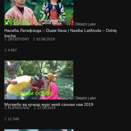
Watch Later
Насиба Латифзода – Ошик бача | Nasiba Latifzoda – Oshiq
bacha
ZIFOSTUDIO
02.08.2019
4 667
Watch Later
Мугамбо ва кучкар мург кияй сахнаи нав 2019
KLIPHOI NAV
27.08.2019
11 548