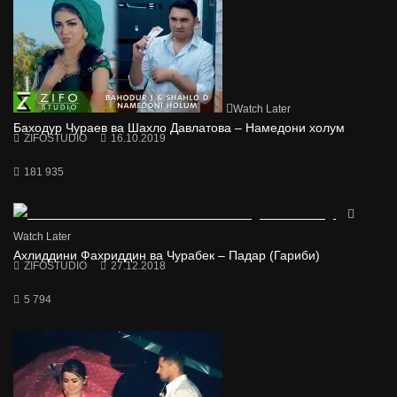
Watch Later
Баходур Чураев ва Шахло Давлатова – Намедони холум
ZIFOSTUDIO
16.10.2019
181 935
Watch Later
Ахлиддини Фахриддин ва Чурабек – Падар (Гариби)
ZIFOSTUDIO
27.12.2018
5 794