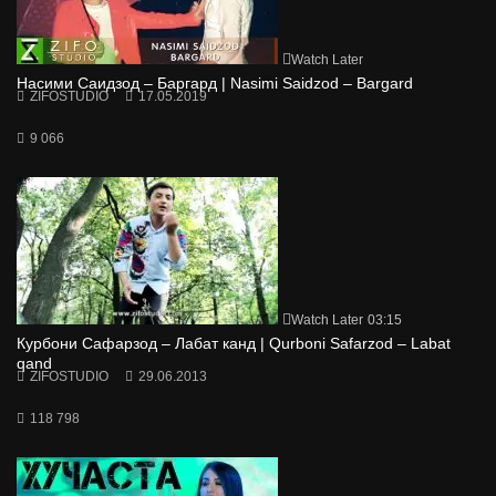
Watch Later
Насими Саидзод – Баргард | Nasimi Saidzod – Bargard
ZIFOSTUDIO
17.05.2019
9 066
Watch Later
03:15
Курбони Сафарзод – Лабат канд | Qurboni Safarzod – Labat
qand
ZIFOSTUDIO
29.06.2013
118 798