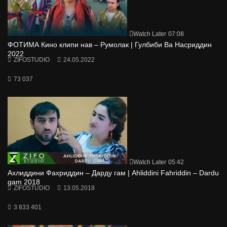
Watch Later
07:08
ФОТИМА Кино клипи нав – Румолак | Гулбиби Ва Насриддин
2022
ZIFOSTUDIO
24.05.2022
73 037
Watch Later
05:42
Ахлиддини Фахриддин – Дарду гам | Ahliddini Fahriddin – Dardu
gam 2018
ZIFOSTUDIO
13.05.2018
3 833 401