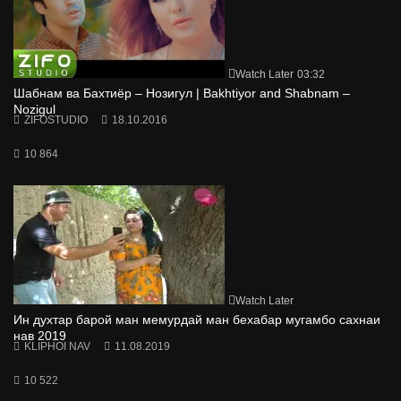
Watch Later
03:32
Шабнам ва Бахтиёр – Нозигул | Bakhtiyor and Shabnam –
Nozigul
ZIFOSTUDIO
18.10.2016
10 864
Watch Later
Ин духтар барой ман мемурдай ман бехабар мугамбо сахнаи
нав 2019
KLIPHOI NAV
11.08.2019
10 522