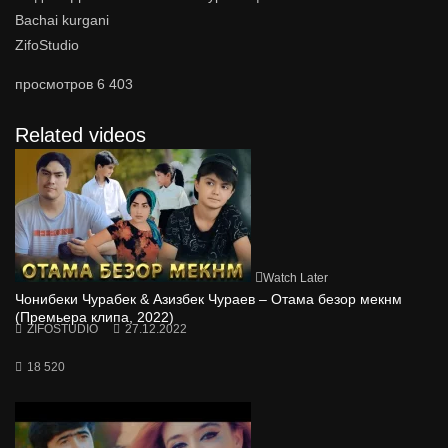
Bachai kurgani
ZifoStudio
просмотров
6 403
Related videos
Watch Later
Чонибеки Чурабек & Азизбек Чураев – Отама безор мекнм
(Премьера клипа, 2022)
ZIFOSTUDIO
27.12.2022
18 520