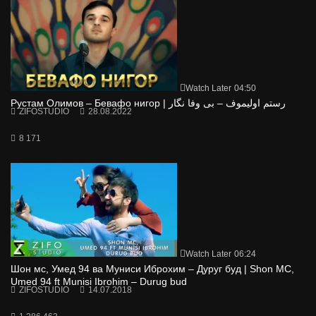
Watch Later
04:50
Рустам Олимов – Бевафо нигор | رستم اولیموف – بی وفا نگار
ZIFOSTUDIO
28.08.2022
8 171
Watch Later
06:24
Шон мс, Умед 94 ва Муниси Иброхим – Дуруг буд | Shon MC,
Umed 94 ft Munisi Ibrohim – Durug bud
ZIFOSTUDIO
14.07.2018