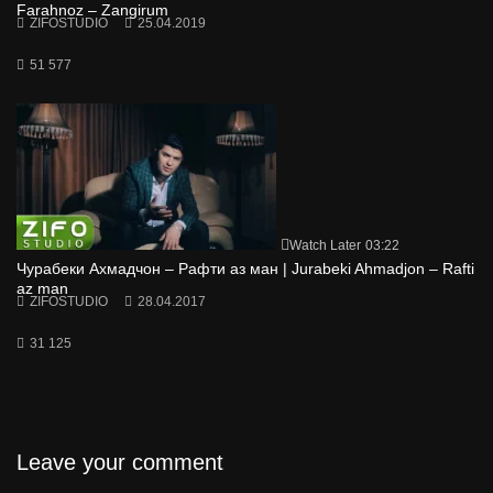
Farahnoz – Zangirum
ZIFOSTUDIO
25.04.2019
51 577
Watch Later
03:22
Чурабеки Ахмадчон – Рафти аз ман | Jurabeki Ahmadjon – Rafti
az man
ZIFOSTUDIO
28.04.2017
31 125
Leave your comment