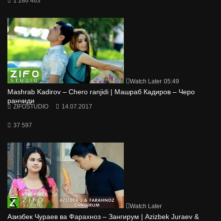
1 286 463
Watch Later
05:49
Mashrab Kadirov – Chero ranjidi | Машраб Кадиров – Черо
ранчиди
ZIFOSTUDIO
14.07.2017
37 597
Watch Later
Азизбек Чураев ва Фарахноз – Зангирум | Azizbek Juraev &