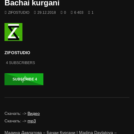
Bachai kurgani
ZIFOSTUDIO
29.12.2018
0
6 403
1
ZIFOSTUDIO
4
SUBSCRIBERS
SUBSCRIBE
4
Скачать: ->
Видео
Скачать: ->
mp3
Мадина Давлатова – Бачаи Кургани | Madina Davlatova –