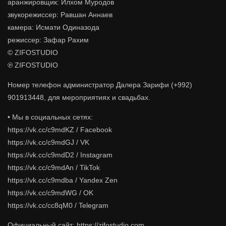
аранжировщик: Илхом Муродов
звукорежиссер: Равшан Аннаев
камера: Исмати Одиназода
режиссер: Зафар Рахим
© ZIFOSTUDIO
℗ ZIFOSTUDIO
Номер телефон администратор Далера Зарифи (+992)
901913448, для мероприятиях и свадьбах.
• Мы в социальных сетях:
https://vk.cc/c9mdKZ / Facebook
https://vk.cc/c9mdGJ / VK
https://vk.cc/c9mdD2 / Instagram
https://vk.cc/c9mdAn / TikTok
https://vk.cc/c9mdba / Yandex Zen
https://vk.cc/c9mdWG / OK
https://vk.cc/cc8qM0 / Telegram
Официальный сайт: https://zifostudio.com