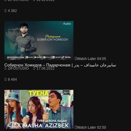
4 382
Watch Later
04:05
Собирчон Хомидов – Падарчонам | سابیرجان حامیداف – پدر
ZIFOSTUDIO
17.06.2022
8 484
Watch Later
02:50