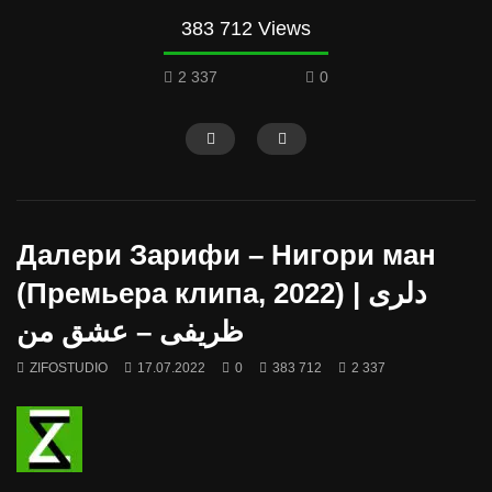
383 712 Views
2 337
0
Далери Зарифи – Нигори ман
(Премьера клипа, 2022) | دلری
ظریفی – عشق من
ZIFOSTUDIO
17.07.2022
0
383 712
2 337