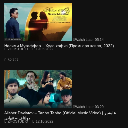
Watch Later
05:14
Насими Музаффар – Худо хофиз (Премьера клипа, 2022)
ZIFOSTUDIO
19.05.2022
62 727
Watch Later
03:29
Alisher Davlatov – Tanho Tanho (Official Music Video) | علیشیر
دولتاف – تنهایی
ZIFOSTUDIO
12.10.2022