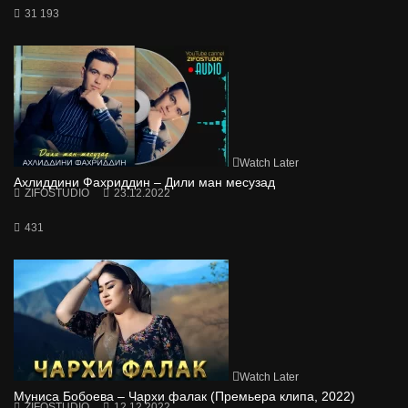
31 193
Watch Later
Ахлиддини Фахриддин – Дили ман месузад
ZIFOSTUDIO
23.12.2022
431
Watch Later
Муниса Бобоева – Чархи фалак (Премьера клипа, 2022)
ZIFOSTUDIO
12.12.2022