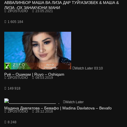
АВВАЛИНБОР МАША ВА ЛИЗА ДАР ТУЙ!АЗИЗБЕК & МАША &
ЛИЗА -ОХ ЗАНАКЧОНИ МАНИ
ZIFOSTUDIO
23.05.2021
1 605 184
Watch Later
03:10
Руё – Ошикам | Ruyo – Oshiqam
ZIFOSTUDIO
08.03.2019
149 918
Watch Later
Мадина Давлатова – Бевафо | Madina Davlatova – Bevafo
ZIFOSTUDIO
28.12.2018
8 248