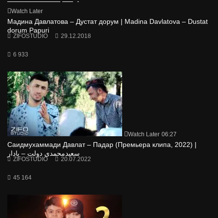
Watch Later
Мадина Давлатова – Дустат дорум | Madina Davlatova – Dustat
dorum Papuri
ZIFOSTUDIO
29.12.2018
6 933
Watch Later
06:27
Саидмухаммади Давлат – Падар (Премьера клипа, 2022) |
سعیدمحمدی دولت – پادار
ZIFOSTUDIO
20.07.2022
45 164