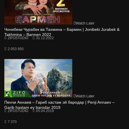
Watch Later
Чонибеки Чурабек ва Тахмина – Бармен | Jonibeki Jurabek &
Takhmina – Barmen 2022
ZIFOSTUDIO
31.12.2022
2 053 950
Watch Later
Пенчи Аннаев – Гариб хастам эй бародар | Penji Annaev –
Garib hastam ey barodar 2019
ZIFOSTUDIO
05.04.2019
7 370