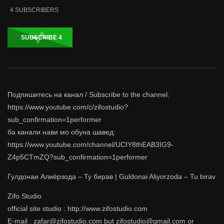
4
SUBSCRIBERS
SUBSCRIBE
4
Подпишитесь на канал / Subscribe to the channel:
https://www.youtube.com/c/zifostudio?
sub_confirmation=1performer
ба канали нави мо обуна шавед:
https://www.youtube.com/channel/UCIY8thEAB3IG9-
Z4p5CTmZQ?sub_confirmation=1performer
Гулдонаи Алиёрзода – Ту бирав | Guldonai Aliyorzoda – Tu birav
Zifo Studio
official site studio : http://www.zifostudio.com
E-mail : zafar@zifostudio.com but zifostudio@gmail.com or