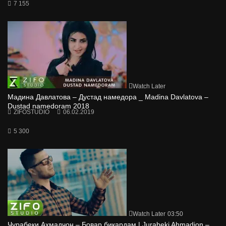
7 155
Watch Later
Мадина Давлатова – Дустад намедора _ Madina Davlatova –
Dustad namedoram 2018
ZIFOSTUDIO
06.02.2019
5 300
Watch Later
03:50
Чурабеки Ахмадчон – Бовар бикардам | Jurabeki Ahmadjon –