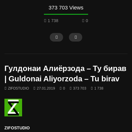
373 703 Views
1 738
0
Гулдонаи Алиёрзода – Ту бирав
| Guldonai Aliyorzoda – Tu birav
ZIFOSTUDIO
27.01.2019
0
373 703
1 738
ZIFOSTUDIO