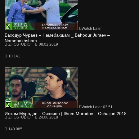
Watch Later
Баходур Чураев – Намебахшам _ Bahodur Juraev –
Namebakhsham
ZIFOSTUDIO
08.02.2019
10 141
Watch Later
03:51
Илхом Муродов – Очаичон | Ilhom Murodov – Ochaijon 2018
ZIFOSTUDIO
24.06.2018
140 085