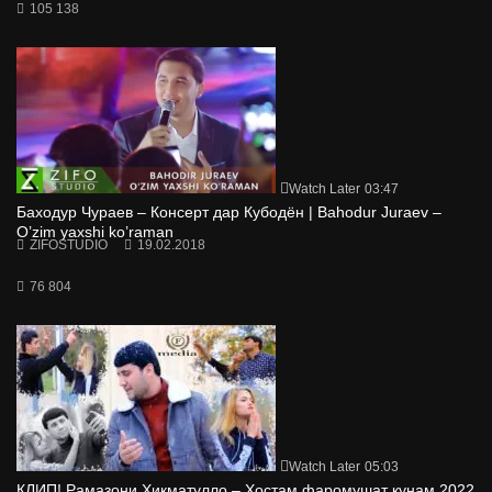
105 138
Watch Later
03:47
Баходур Чураев – Консерт дар Кубодён | Bahodur Juraev –
O’zim yaxshi ko’raman
ZIFOSTUDIO
19.02.2018
76 804
Watch Later
05:03
КЛИП! Рамазони Хикматулло – Хостам фаромушат кунам 2022