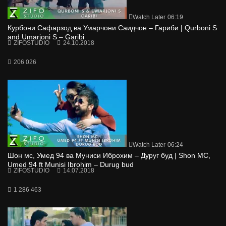
Watch Later
06:19
Курбони Сафарзод ва Умарчони Саидчон – Гариби | Qurboni S
and Umarjoni S – Garibi
ZIFOSTUDIO
24.10.2018
206 026
Watch Later
06:24
Шон мс, Умед 94 ва Муниси Иброхим – Дуруг буд | Shon MC,
Umed 94 ft Munisi Ibrohim – Durug bud
ZIFOSTUDIO
14.07.2018
1 286 463