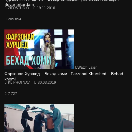
Bovar bikardam
ZIFOSTUDIO
19.11.2016
205 854
Watch Later
Фарзонаи Хуршед – Бехад хоми | Farzonai Khurshed – Behad
khomi
KLIPHOI NAV
30.03.2019
7 727