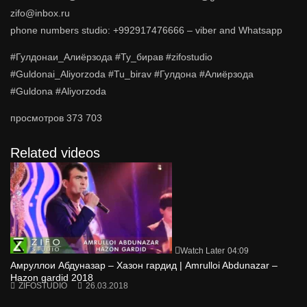
zifo@inbox.ru
phone numbers studio: +992917476666 – viber and Whatsapp
#Гулдонаи_Алиёрзода #Ту_бирав #zifostudio
#Guldonai_Aliyorzoda #Tu_birav #Гулдона #Алиёрзода
#Guldona #Aliyorzoda
просмотров
373 703
Related videos
Watch Later
04:09
Амруллои Абдуназар – Хазон гардид | Amrulloi Abdunazar –
Hazon gardid 2018
ZIFOSTUDIO
26.03.2018