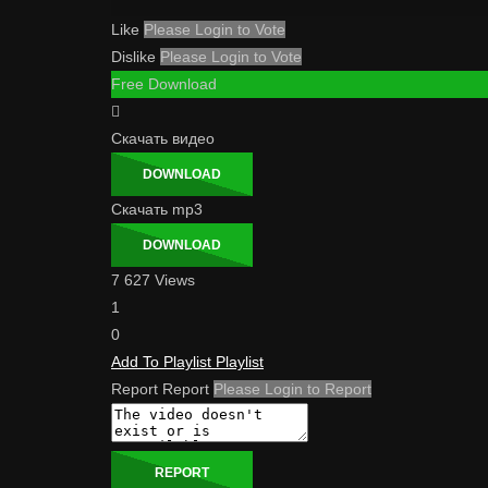
Like
Please Login to Vote
Dislike
Please Login to Vote
Free Download
Скачать видео
DOWNLOAD
Скачать mp3
DOWNLOAD
7 627 Views
1
0
Add To Playlist
Playlist
Report
Report
Please Login to Report
REPORT