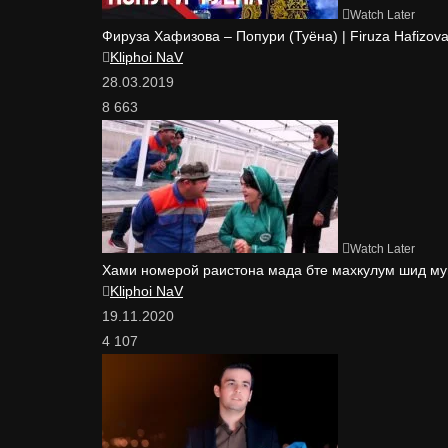
Watch Later
Фируза Хафизова – Попури (Туёна) | Firuza Hafizova
Kliphoi NaV
28.03.2019
8 663
Watch Later
Хами номерой раистона мада бте махкулум шид му
Kliphoi NaV
19.11.2020
4 107