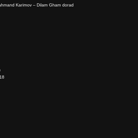
ahmand Karimov – Dilam Gham dorad
9
018