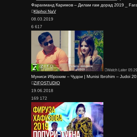
Фарахманд Каримов – Дилам ғам дорад 2019 _ Far
Kliphoi NaV
08.03.2019
6 617
Watch Later
05:2
Муниси Иброхим – Чудои | Munisi Ibrohim – Judoi 2
ZIFOSTUDIO
19.06.2018
169 172