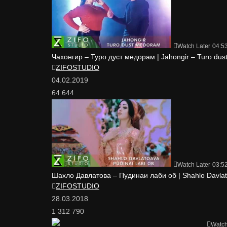
Watch Later
04:5
Чахонгир – Туро дуст медорам | Jahongir – Turo du
ZIFOSTUDIO
04.02.2019
64 644
Watch Later
03:5
Шахло Давлатова – Пудинаи лаби об | Shahlo Davlato
ZIFOSTUDIO
28.03.2018
1 312 790
Watch