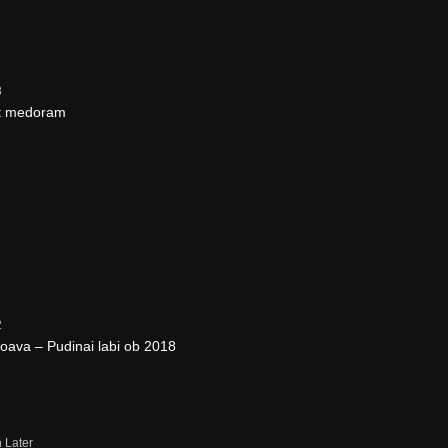
3
st medoram
2
ava – Pudinai labi ob 2018
 Later