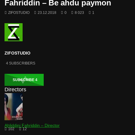
Fahriddin – Be ahdu paymon
ZIFOSTUDIO
23.12.2018
0
8 023
1
ZIFOSTUDIO
4
SUBSCRIBERS
SUBSCRIBE
4
Directors
Ahliddini Fahriddin – Director
102
12