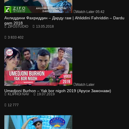
Watch Later
05:42
Ахлиддини Фахриддин – Дарду гам | Ahliddini Fahriddin – Dardu
gam 2018
ZIFOSTUDIO
13.05.2018
3 833 402
Watch Later
Umedjoni Burhon – Yak bor nigoh 2019 (Аруси Замонави)
KLIPHOI NAV
19.07.2019
12 777