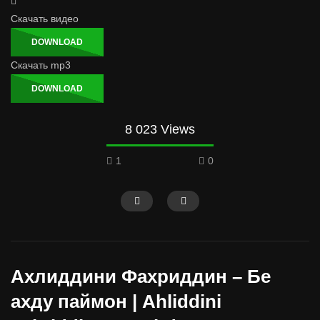
Скачать видео
DOWNLOAD
Скачать mp3
DOWNLOAD
8 023 Views
1
0
Ахлиддини Фахриддин – Бе
ахду паймон | Ahliddini