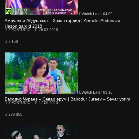
Watch Later
04:09
Амруллои Абдуназар – Хазон гардид | Amrulloi Abdunazar –
Hazon gardid 2018
ZIFOSTUDIO
26.03.2018
7 156
Watch Later
03:16
Баходур Чураев – Севар ёрум | Bahodur Juraev – Sevar yorim
ZIFOSTUDIO
17.06.2015
296 855