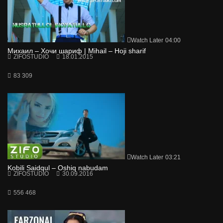
Watch Later
04:00
Михаил – Хочи шариф | Mihail – Hoji sharif
ZIFOSTUDIO
18.01.2015
83 309
Watch Later
03:21
Kobili Saidqul – Oshiq nabudam
ZIFOSTUDIO
30.09.2016
556 468