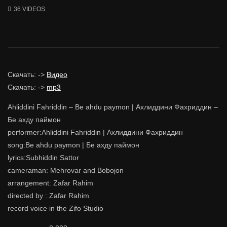
36 VIDEOS
Скачать: ->
Видео
Скачать: ->
mp3
Ahliddini Fahriddin – Be ahdu paymon | Ахлиддини Фахриддин –
Бе ахду паймон
performer:Ahliddini Fahriddin | Ахлиддини Фахриддин
song:Be ahdu paymon | Бе ахду паймон
lyrics:Subhiddin Sattor
cameraman: Mehrovar and Bobojon
arrangement: Zafar Rahim
directed by : Zafar Rahim
record voice in the Zifo Studio