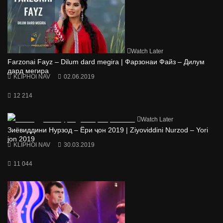
Watch Later
Farzonai Fayz – Dilum dard megira | Фарзонаи Файз – Дилум
дард мегира
KLIPHOI NAV
02.06.2019
12 214
Watch Later
Зиёвиддини Нурзод – Ёри ҷон 2019 | Ziyoviddini Nurzod – Yori
jon 2019
KLIPHOI NAV
30.03.2019
11 044