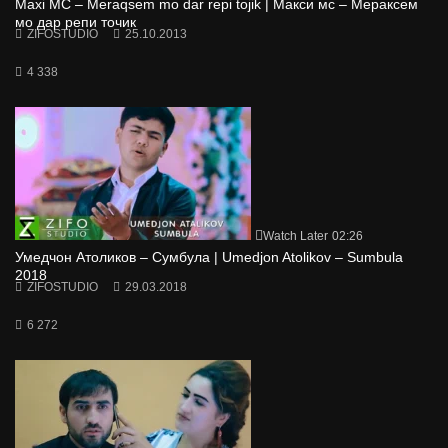
Maxi MC – Meraqsem mo dar repi tojik | Макси мс – Мераксем
мо дар репи точик
ZIFOSTUDIO
25.10.2013
4 338
Watch Later
02:26
Умедчон Атоликов – Сумбула | Umedjon Atolikov – Sumbula
2018
ZIFOSTUDIO
29.03.2018
6 272